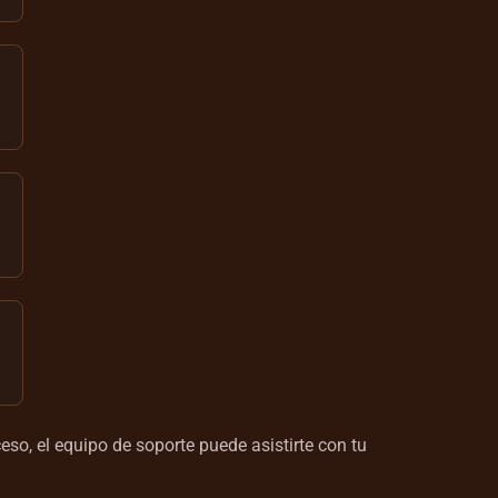
s
so, el equipo de soporte puede asistirte con tu