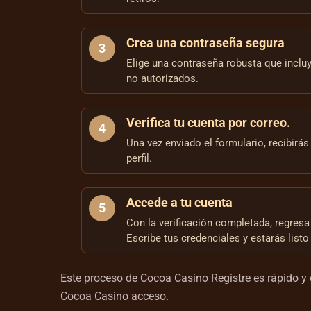
Crea una contraseña segura
3
Elige una contraseña robusta que inclu
no autorizados.
Verifica tu cuenta por correo.
4
Una vez enviado el formulario, recibirá
perfil.
Accede a tu cuenta
5
Con la verificación completada, regresa 
Escribe tus credenciales y estarás listo
Este proceso de Cocoa Casino Registre es rápido y g
Cocoa Casino acceso.