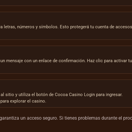
ya letras, números y símbolos. Esto protegerá tu cuenta de acceso
s un mensaje con un enlace de confirmación. Haz clic para activar tu
al sitio y utiliza el botón de Cocoa Casino Login para ingresar.
 para explorar el casino.
arantiza un acceso seguro. Si tienes problemas durante el proce