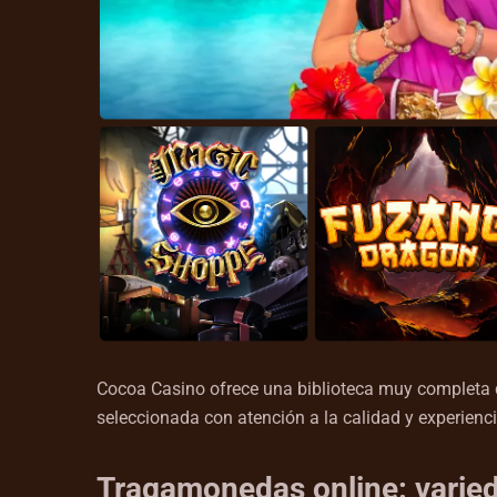
Cocoa Casino ofrece una biblioteca muy completa q
seleccionada con atención a la calidad y experienc
Tragamonedas online: varie