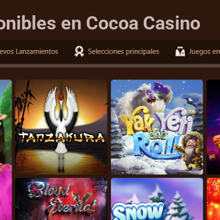
onibles en Cocoa Casino